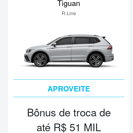
Tiguan
R-Line
APROVEITE
TAXA 0%
Bônus de troca de
até R$ 51 MIL