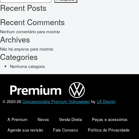
Recent Posts
Recent Comments
Nenhum comentário para mostrar.
Archives
Não há arquivos para mostrar.
Categories
Nenhuma categoria
© 2023-26
Concessionária Premium Volkswagen
by
LA Design
A Premium
Novos
Venda Direta
Peças e acessórios
Agende sua revisão
Fale Conosco
Política de Privacidade